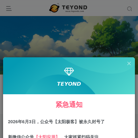
关注
𝙏𝙀𝙔𝙊𝙉𝘿
段清强¹⁸⁹⁶³²⁸⁷¹⁰⁵
紧急通知
一个人仅仅因为软弱无能或优柔寡断就完全可能招致痛苦
2026年6月3日，公众号【太阳极客】被永久封号了
文章
0
收藏
0
评论
0
粉丝
0
新微信公众号
【太阳应用】
，大家抓紧扫码关注