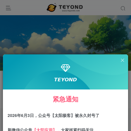
关注
𝙏𝙀𝙔𝙊𝙉𝘿
缠宗老人
紧急通知
人生很简单，做了决定就不要后悔
2026年6月3日，公众号【太阳极客】被永久封号了
文章
0
收藏
0
评论
0
粉丝
0
新微信公众号
【太阳应用】
，大家抓紧扫码关注