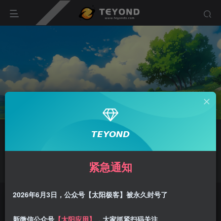
关注
𝙏𝙀𝙔𝙊𝙉𝘿
么建
紧急通知
拖延会让你成为昨天的奴隶
2026年6月3日，公众号【太阳极客】被永久封号了
文章
0
收藏
0
评论
0
粉丝
0
新微信公众号
【太阳应用】
，大家抓紧扫码关注