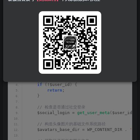
代码部署
将下面的代码添加到
/wp-
或者
content/themes/zibll/functions.php
func.php
，然后将需要随机的头像素材上传到
/wp-
目录下
content/uploads/tx/
/* 用户注册随机头像 */
function
zib2_sign_in
(
$user_id
)
{
 // 检查用户ID是否有效
if
(
!$user_id
)
{
return
;
}
 // 检查是否通过社交登录
    $social_login = 
get_user_meta
(
$user_id, 
'
 // 构造头像图片的基础文件系统路径
    $avatars_base_dir = WP_CONTENT_DIR . 
'/up