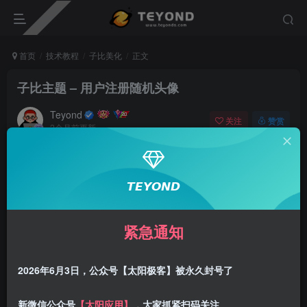
首页
技术教程
子比美化
正文
子比主题 – 用户注册随机头像
Teyond
关注
赞赏
2个月前更新
0
701
10
美化说明
𝙏𝙀𝙔𝙊𝙉𝘿
给
子比主题
添加用户注册
随机头像
，系统默认的很单一，丰
富多样的头像看上去网站更美观
紧急通知
效果展示
2026年6月3日，公众号【太阳极客】被永久封号了
新微信公众号
【太阳应用】
，大家抓紧扫码关注