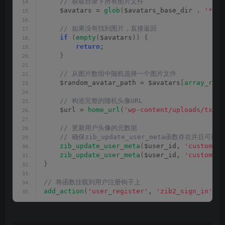
 // 获取目录下所有图片文件
    $avatars = 
glob
(
$avatars_base_dir . 
'*.{j
 // 如果没有找到图片，直接返回
if
(
empty
(
$avatars
))
{
return
;
}
 // 从图片数组中随机选择一个图片文件
    $random_avatar_path = $avatars
[
array_rand
 // 构造完整的随机头像URL
    $url = 
home_url
(
'wp-content/uploads/tx/'
 
 // 更新用户头像的元数据
 // 确保zib_update_user_meta函数存在并且可以
zib_update_user_meta
(
$user_id, 
'custom_av
zib_update_user_meta
(
$user_id, 
'custom_av
}
// 将函数挂载到用户注册钩子上
add_action
(
'user_register'
, 
'zib2_sign_in'
)
;